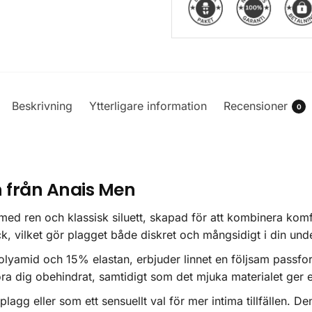
Beskrivning
Ytterligare information
Recensioner
0
gn från Anais Men
ed ren och klassisk siluett, skapad för att kombinera komfo
ryck, vilket gör plagget både diskret och mångsidigt i din u
 polyamid och 15% elastan, erbjuder linnet en följsam passf
öra dig obehindrat, samtidigt som det mjuka materialet ger 
asplagg eller som ett sensuellt val för mer intima tillfällen.