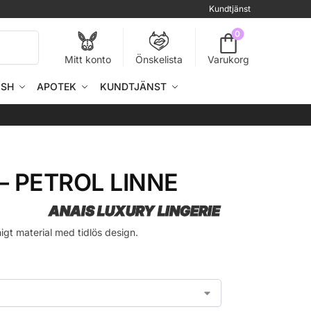
Kundtjänst
0
Sök
Mitt konto
Önskelista
Varukorg
ISH
APOTEK
KUNDTJÄNST
– PETROL LINNE
ANAIS LUXURY LINGERIE
higt material med tidlös design.