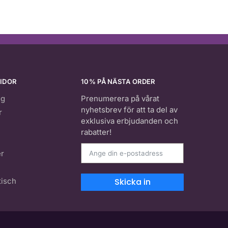
IDOR
10% PÅ NÄSTA ORDER
gg
Prenumerera på vårat
nyhetsbrev för att ta del av
r
exklusiva erbjudanden och
rabatter!
er
isch
Skicka in