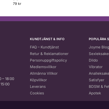
79
kr
KUNDTJÄNST & INFO
POPULÄRA S
FAQ – Kundtjänst
Joyme Blo
Retur & Reklamationer
Sexleksake
Personuppgiftspolicy
Dildo
Medlemsvillkor
Vibrator
Allmänna Villkor
Analleksak
0 – 18:00
Köpvillkor
Satisfyer
 15:00
Leverans
BDSM & Fet
Cookies
Apotek