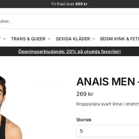
Fri frakt över
899 kr
T
TRANS & QUEER
SEXIGA KLÄDER
BDSM KINK & FET
Öppningserbjudande: 20% på utvalda favoriter!
ANAIS MEN 
269
kr
Kroppsnära svart linne i stretc
Storlek