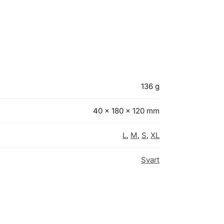
136 g
40 × 180 × 120 mm
L
,
M
,
S
,
XL
Svart