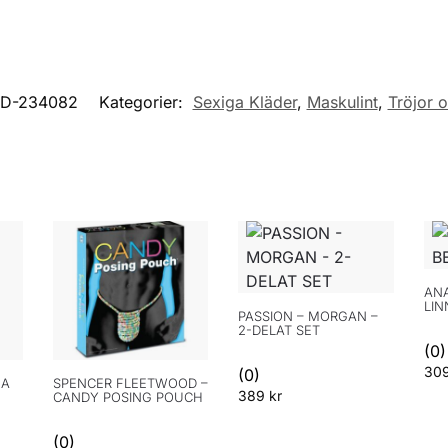
D-234082
Kategorier:
Sexiga Kläder
,
Maskulint
,
Tröjor o
ANA
LIN
PASSION – MORGAN –
2-DELAT SET
(0)
30
(0)
NA
SPENCER FLEETWOOD –
389
kr
CANDY POSING POUCH
(0)