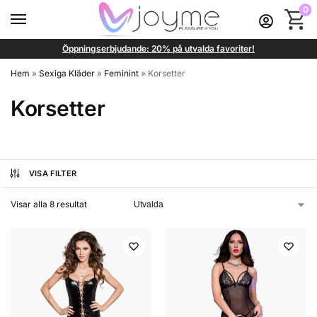
0
Öppningserbjudande: 20% på utvalda favoriter!
Hem
»
Sexiga Kläder
»
Feminint
»
Korsetter
Korsetter
VISA FILTER
Visar alla 8 resultat