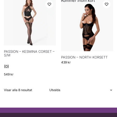
Kommer inom kort
PASSION – KESMINA CORSET –
S/M
PASSION – NORTH KORSETT
439
kr
(0)
549
kr
Visar alla 8 resultat