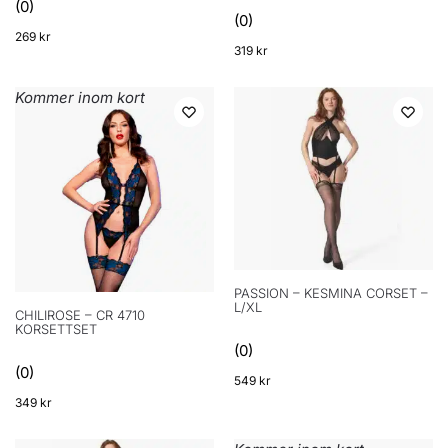
(0)
(0)
269
kr
319
kr
Kommer inom kort
PASSION – KESMINA CORSET –
L/XL
CHILIROSE – CR 4710
KORSETTSET
(0)
(0)
549
kr
349
kr