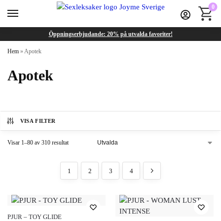
0
Öppningserbjudande: 20% på utvalda favoriter!
Hem
»
Apotek
Apotek
VISA FILTER
Visar 1–80 av 310 resultat
1
2
3
4
PJUR – TOY GLIDE