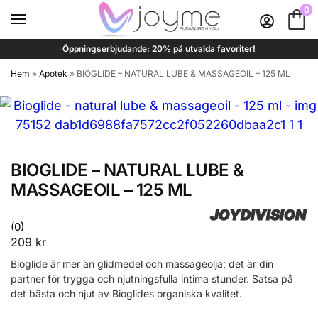
0
Öppningserbjudande: 20% på utvalda favoriter!
Hem
»
Apotek
»
BIOGLIDE – NATURAL LUBE & MASSAGEOIL – 125 ML
BIOGLIDE – NATURAL LUBE &
MASSAGEOIL – 125 ML
JOYDIVISION
(0)
209
kr
Bioglide är mer än glidmedel och massageolja; det är din
partner för trygga och njutningsfulla intima stunder. Satsa på
det bästa och njut av Bioglides organiska kvalitet.