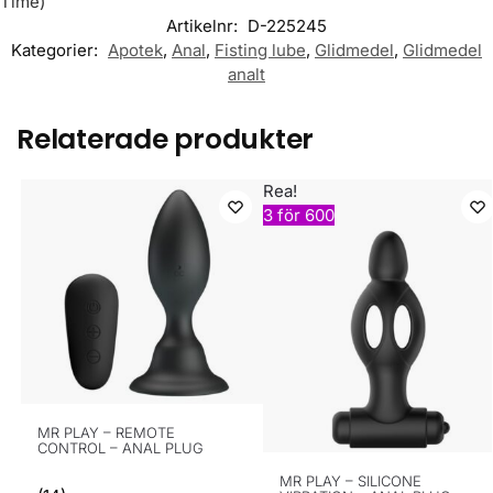
Time)
Artikelnr:
D-225245
Kategorier:
Apotek
,
Anal
,
Fisting lube
,
Glidmedel
,
Glidmedel
analt
Relaterade produkter
Rea!
3 för 600
MR PLAY – REMOTE
CONTROL – ANAL PLUG
MR PLAY – SILICONE