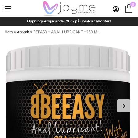
0
Öppningserbjudande: 20% på utvalda favoriter!
Hem
»
Apotek
»
BEEASY – ANAL LUBRICANT – 150 ML