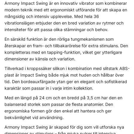
Armony Impact Swing är en innovativ vibrator som kombinerar
modern teknik med ett ergonomiskt utförande för att skapa en
mångsidig och intensiv upplevelse. Med hela 36
vibrationslägen erbjuder den en bred variation av rytmer och
intensiteter för att passa olika stämningar och behov.
En särskild funktion är den rörliga tungmekanismen som
återskapar en fram- och tillbakarörelse för extra stimulans. Den
kompletteras med en tapping-funktion, vilket ger ytterligare
dimensioner av känsla och variation.
Tillverkad i kroppssäker silikon i kombination med slitstark ABS-
plast är Impact Swing både mjuk mot huden och hållbar över
tid. Den bordeauxfärgade ytan ger en elegant och sofistikerad
karaktär som passar in i varje intim kollektion.
Med en längd på 24 cm och en bredd på 3,5 cm har den en
balanserad storlek som passar de flesta anatomier. Den
ergonomiska formen gör den enkel att hantera och ger
bekvämlighet vid användning.
Armony Impact Swing är skapad för dig som vill utforska nya
dimensioner av stimulans – från mjuka pulser till intensiva