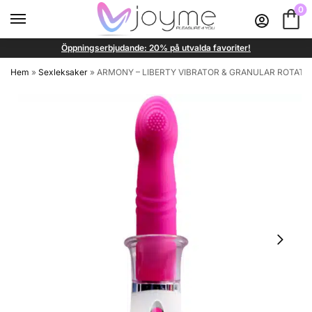
0
Öppningserbjudande: 20% på utvalda favoriter!
Hem
»
Sexleksaker
»
ARMONY – LIBERTY VIBRATOR & GRANULAR ROTATO