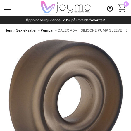
0
Öppningserbjudande: 20% på utvalda favoriter!
Hem
»
Sexleksaker
»
Pumpar
»
CALEX ADV – SILICONE PUMP SLEEVE – SV