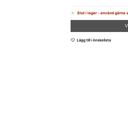
Slut i lager - använd gärna 
Lägg till i önskelista