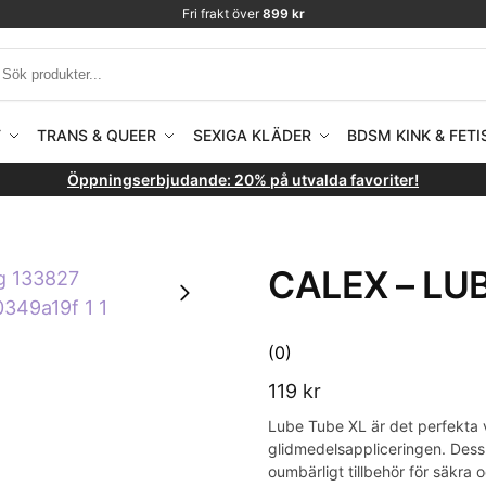
Fri frakt över
899 kr
T
TRANS & QUEER
SEXIGA KLÄDER
BDSM KINK & FETI
Öppningserbjudande: 20% på utvalda favoriter!
CALEX – LUB
(0)
119
kr
Lube Tube XL är det perfekta ve
glidmedelsappliceringen. Dess 
oumbärligt tillbehör för säkra 