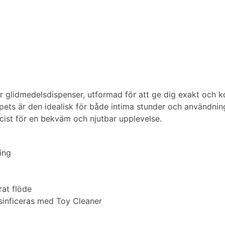
glidmedelsdispenser, utformad för att ge dig exakt och kon
ets är den idealisk för både intima stunder och användnin
cist för en bekväm och njutbar upplevelse.
ing
rat flöde
esinficeras med Toy Cleaner