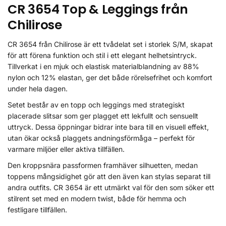
CR 3654 Top & Leggings från
Chilirose
CR 3654 från Chilirose är ett tvådelat set i storlek S/M, skapat
för att förena funktion och stil i ett elegant helhetsintryck.
Tillverkat i en mjuk och elastisk materialblandning av 88%
nylon och 12% elastan, ger det både rörelsefrihet och komfort
under hela dagen.
Setet består av en topp och leggings med strategiskt
placerade slitsar som ger plagget ett lekfullt och sensuellt
uttryck. Dessa öppningar bidrar inte bara till en visuell effekt,
utan ökar också plaggets andningsförmåga – perfekt för
varmare miljöer eller aktiva tillfällen.
Den kroppsnära passformen framhäver silhuetten, medan
toppens mångsidighet gör att den även kan stylas separat till
andra outfits. CR 3654 är ett utmärkt val för den som söker ett
stilrent set med en modern twist, både för hemma och
festligare tillfällen.