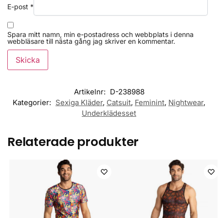
E-post
*
Spara mitt namn, min e-postadress och webbplats i denna
webbläsare till nästa gång jag skriver en kommentar.
Artikelnr:
D-238988
Kategorier:
Sexiga Kläder
,
Catsuit
,
Feminint
,
Nightwear
,
Underklädesset
Relaterade produkter