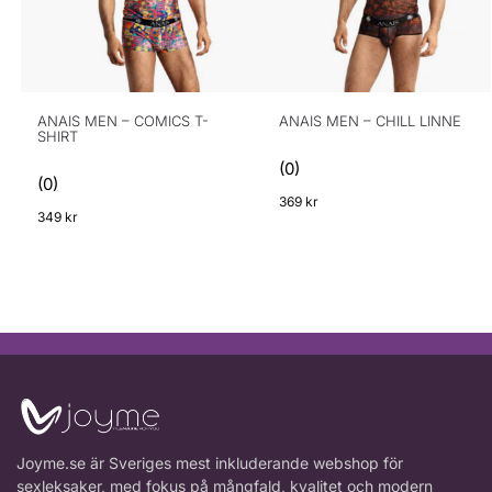
ANAIS MEN – COMICS T-
ANAIS MEN – CHILL LINNE
SHIRT
(0)
(0)
369
kr
349
kr
Joyme.se är Sveriges mest inkluderande webshop för
sexleksaker, med fokus på mångfald, kvalitet och modern