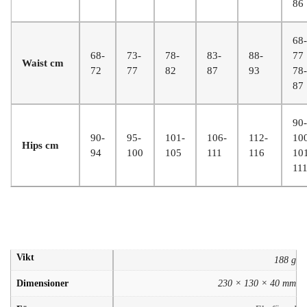
86
68-
68-
73-
78-
83-
88-
77
Waist cm
72
77
82
87
93
78-
87
90-
90-
95-
101-
106-
112-
100
Hips cm
94
100
105
111
116
10
11
Vikt
188 g
Dimensioner
230 × 130 × 40 mm