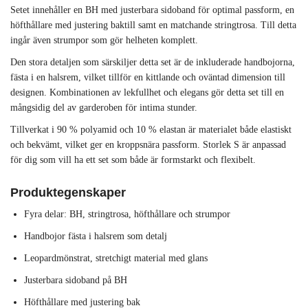
Setet innehåller en BH med justerbara sidoband för optimal passform, en
höfthållare med justering baktill samt en matchande stringtrosa. Till detta
ingår även strumpor som gör helheten komplett.
Den stora detaljen som särskiljer detta set är de inkluderade handbojorna,
fästa i en halsrem, vilket tillför en kittlande och oväntad dimension till
designen. Kombinationen av lekfullhet och elegans gör detta set till en
mångsidig del av garderoben för intima stunder.
Tillverkat i 90 % polyamid och 10 % elastan är materialet både elastiskt
och bekvämt, vilket ger en kroppsnära passform. Storlek S är anpassad
för dig som vill ha ett set som både är formstarkt och flexibelt.
Produktegenskaper
Fyra delar: BH, stringtrosa, höfthållare och strumpor
Handbojor fästa i halsrem som detalj
Leopardmönstrat, stretchigt material med glans
Justerbara sidoband på BH
Höfthållare med justering bak