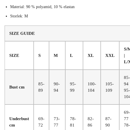
Material: 90 % polyamid, 10 % elastan
Storlek: M
SIZE GUIDE
S/
SIZE
S
M
L
XL
XXL
|
L/
85-
85-
90-
95-
100-
105-
94 
Bust cm
89
94
99
104
109
95-
10
69-
Underbust
69-
73-
78-
82-
87-
77
cm
72
77
81
86
90
78-