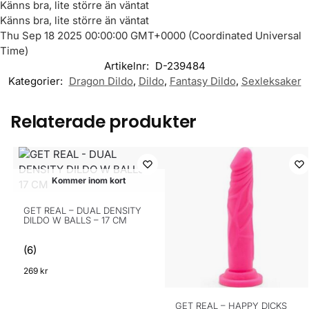
Känns bra, lite större än väntat
Känns bra, lite större än väntat
Thu Sep 18 2025 00:00:00 GMT+0000 (Coordinated Universal
Time)
Artikelnr:
D-239484
Kategorier:
Dragon Dildo
,
Dildo
,
Fantasy Dildo
,
Sexleksaker
Relaterade produkter
Kommer inom kort
GET REAL – DUAL DENSITY
DILDO W BALLS – 17 CM
(6)
269
kr
GET REAL – HAPPY DICKS