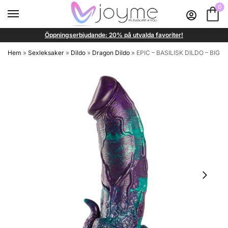
0
Öppningserbjudande: 20% på utvalda favoriter!
Hem
»
Sexleksaker
»
Dildo
»
Dragon Dildo
»
EPIC – BASILISK DILDO – BIG