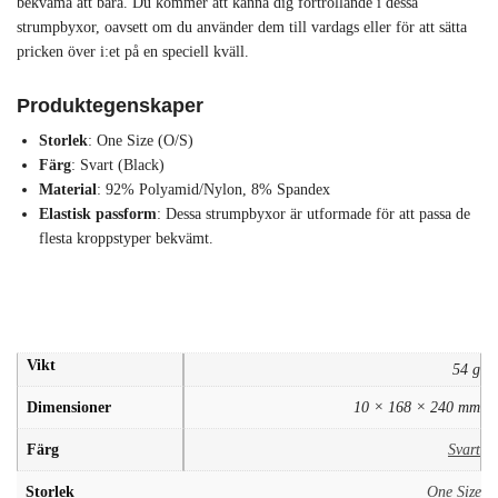
bekväma att bära. Du kommer att känna dig förtrollande i dessa
strumpbyxor, oavsett om du använder dem till vardags eller för att sätta
pricken över i:et på en speciell kväll.
Produktegenskaper
Storlek
: One Size (O/S)
Färg
: Svart (Black)
Material
: 92% Polyamid/Nylon, 8% Spandex
Elastisk passform
: Dessa strumpbyxor är utformade för att passa de
flesta kroppstyper bekvämt.
Vikt
54 g
Dimensioner
10 × 168 × 240 mm
Färg
Svart
Storlek
One Size