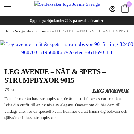
0
Öppningserbjudande: 20% på utvalda favoriter!
Hem
»
Sexiga Kläder
»
Feminint
»
LEG AVENUE – NÄT & SPETS – STRUMPBYXOR 
LEG AVENUE – NÄT & SPETS –
STRUMPBYXOR 9015
79
kr
LEG AVENUE
Detta är mer än bara strumpbyxor, de är en stilfull accessoar som kan
lyfta din outfit till en ny nivå av elegans. Oavsett om du bär dem till
vardags eller för en speciell kväll, kommer du att känna dig bekväm och
självsäker i dessa strumpbyxor.