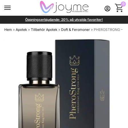
0
Öppningserbjudande: 20% på utvalda favoriter!
Hem
»
Apotek
»
Tillbehör Apotek
»
Doft & Feromoner
»
PHEROSTRONG – PH