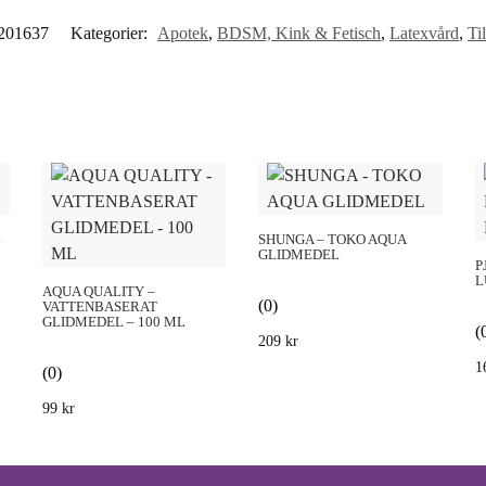
201637
Kategorier:
Apotek
,
BDSM, Kink & Fetisch
,
Latexvård
,
Ti
L
SHUNGA – TOKO AQUA
GLIDMEDEL
P
L
AQUA QUALITY –
(0)
VATTENBASERAT
GLIDMEDEL – 100 ML
(
209
kr
1
(0)
99
kr