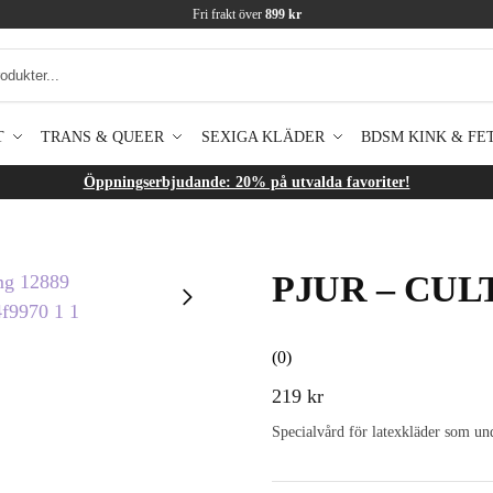
Fri frakt över
899 kr
T
TRANS & QUEER
SEXIGA KLÄDER
BDSM KINK & FE
Öppningserbjudande: 20% på utvalda favoriter!
PJUR – CUL
(0)
219
kr
Specialvård för latexkläder som und