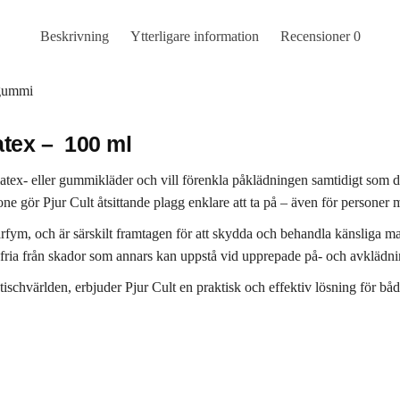
Beskrivning
Ytterligare information
Recensioner
0
 gummi
Latex – 100 ml
 latex- eller gummikläder och vill förenkla påklädningen samtidigt som 
gör Pjur Cult åtsittande plagg enklare att ta på – även för personer 
 parfym, och är särskilt framtagen för att skydda och behandla känsliga m
ria från skador som annars kan uppstå vid upprepade på- och avklädni
ischvärlden, erbjuder Pjur Cult en praktisk och effektiv lösning för bå