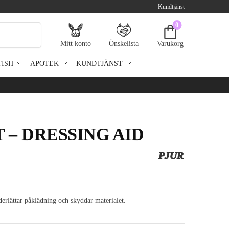
Kundtjänst
0
Sök
Mitt konto
Önskelista
Varukorg
TISH
APOTEK
KUNDTJÄNST
T – DRESSING AID
PJUR
erlättar påklädning och skyddar materialet.