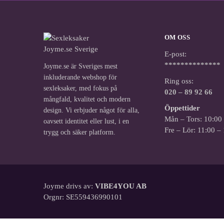
OM OSS
E-post:
**************
Joyme.se är Sveriges mest
inkluderande webshop för
Ring oss:
sexleksaker, med fokus på
020 – 89 92 66
mångfald, kvalitet och modern
Öppettider
design. Vi erbjuder något för alla,
Mån – Tors: 10:00
oavsett identitet eller lust, i en
Fre – Lör: 11:00 –
trygg och säker platform.
Joyme drivs av:
VIBE4YOU AB
Orgnr: SE559436990101