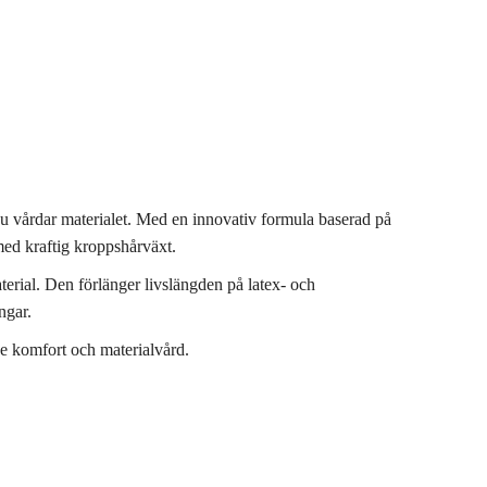
du vårdar materialet. Med en innovativ formula baserad på
med kraftig kroppshårväxt.
aterial. Den förlänger livslängden på latex- och
ngar.
de komfort och materialvård.