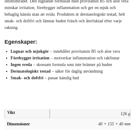
intimområdet. Den lugnande formulan med provitamin B5 och aloe vera
minskar irritation, förebygger inflammation och ger en mjuk och
behaglig känsla utan att svida. Produkten är dermatologiskt testad, helt
smak- och doftfri och lämnar huden fräsch och återfuktad efter varje
rakning.
Egenskaper:
Lugnar och mjukgör
– innehåller provitamin B5 och aloe vera
Förebygger irritation
– motverkar inflammation och rakfinnar
Ingen sveda
– skonsam formula som inte bränner på huden
Dermatologiskt testad
– säker för daglig användning
Smak- och doftfri
– passar känslig hud
Vikt
126 g
Dimensioner
40 × 155 × 40 mm