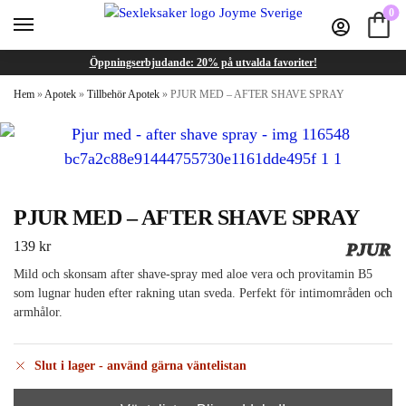
0
Öppningserbjudande: 20% på utvalda favoriter!
Hem
»
Apotek
»
Tillbehör Apotek
»
PJUR MED – AFTER SHAVE SPRAY
PJUR MED – AFTER SHAVE SPRAY
139
kr
PJUR
Mild och skonsam after shave-spray med aloe vera och provitamin B5
som lugnar huden efter rakning utan sveda. Perfekt för intimområden och
armhålor.
Slut i lager - använd gärna väntelistan