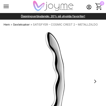
0
Öppningserbjudande: 20% på utvalda favoriter!
Hem
»
Sexleksaker
»
SATISFYER – COSMIC CREST 2 – METALLDILDO