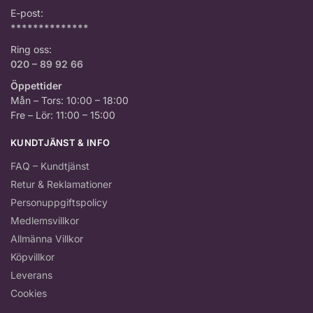
Tue Nov 11 2025 00:00:00 GMT+0000 (Coordinated Universal T
E-post:
SATISFYER - STAR FORCE 2 - METALLDILDO
**************
Sofia
Ring oss:
Rating: 5/5
020 – 89 92 66
Fem av fem
Hade gärna fått med en bättre beskrivning men den funkar fint
Öppettider
Sat Oct 11 2025 00:00:00 GMT+0000 (Coordinated Universal Ti
Mån – Tors: 10:00 – 18:00
Fre – Lör: 11:00 – 15:00
KUNDTJÄNST & INFO
FAQ – Kundtjänst
Retur & Reklamationer
Personuppgiftspolicy
Medlemsvillkor
Allmänna Villkor
Köpvillkor
Leverans
Cookies