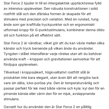
Star Force 2 bjuder in till en intergalaktisk upptäcktsresa fylld
av intensiva upplevelser. Den robusta konstruktionen i solid
rostfritt stål och den sfäriska formen är skapade för att
stimulera med precision och variation. Med en rundad, tung
ände som ger kraftfulla tryckpunkter och en ergonomiskt
utformad kropp för G-punktsstimulans, kombinerar denna dildo
stil och funktion på ett effektivt sätt.
Star Force 2 är vändbar, vilket gör att du kan växla mellan olika
känslor och tryck beroende på vilken ände du använder.
Tyngden i stålet intensifierar varje rörelse utan att du behöver
använda kraft – kroppen och gravitationen samverkar för att
fördjupa upplevelsen.
Tillverkad i kroppssäkert, högkvalitativt rostfritt stål är
produkten inte bara elegant, utan även lätt att rengöra tack
vare sin släta, icke-porösa yta. Den är temperaturvänlig och
passar perfekt för lek med både värme och kyla: kyl den för en
pirrande känsla eller värm den för en mjuk, avslappnande
stimulans.
Oavsett hur du använder den är Star Force 2 en pålitlig