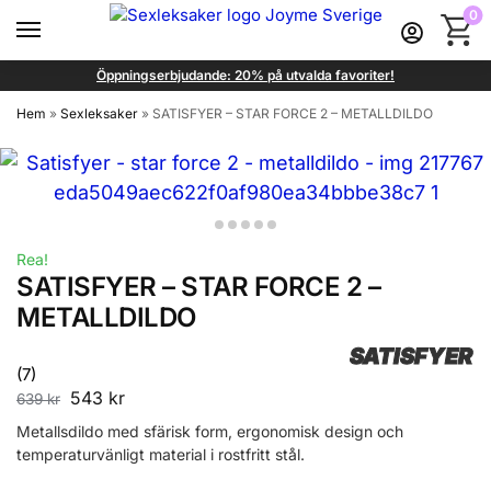
0
Öppningserbjudande: 20% på utvalda favoriter!
Hem
»
Sexleksaker
»
SATISFYER – STAR FORCE 2 – METALLDILDO
Rea!
SATISFYER – STAR FORCE 2 –
METALLDILDO
SATISFYER
(7)
543
kr
639
kr
Metallsdildo med sfärisk form, ergonomisk design och
temperaturvänligt material i rostfritt stål.