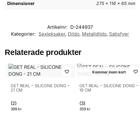
Dimensioner
275 × 116 × 65 mm
Recensioner
Artikelnr:
D-244937
Kategorier:
Sexleksaker
,
Dildo
,
Metalldildo
,
Satisfyer
SATISFYER - STAR FORCE 2 - METALLDILDO
Josefin
Relaterade produkter
Rating: 4/5
Bra helhet
Nästan perfekt
Kommer inom kort
Tue Jul 21 2026 00:00:00 GMT+0000 (Coordinated Universal T
SATISFYER - STAR FORCE 2 - METALLDILDO
GET REAL – SILICONE DONG –
GET REAL – SILICONE DONG –
Anna
21 CM
19 CM
Rating: 5/5
Varorna kom fort
(2)
(3)
389
kr
359
kr
Varorna kom fort
Tue Jul 14 2026 00:00:00 GMT+0000 (Coordinated Universal T
SATISFYER - STAR FORCE 2 - METALLDILDO
Emelie
Rating: 5/5