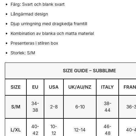
Färg: Svart och blank svart
Långärmad design
Djup urringning med dragkedja framtill
Kombination av blanka och matta material
Presenteras i stilren box
Storlek: S/M
SIZE GUIDE –
SUBBLIME
SIZE
EU
USA
UK/AU/NZ
ITALY
FRAN
34-
38-
S/M
2-8
6-10
36-
38
44
40-
10-
46-
L/XL
12-14
40-
42
12
48