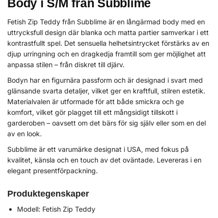
Body i S/M från Subblime
Fetish Zip Teddy från Subblime är en långärmad body med en
uttrycksfull design där blanka och matta partier samverkar i ett
kontrastfullt spel. Det sensuella helhetsintrycket förstärks av en
djup urringning och en dragkedja framtill som ger möjlighet att
anpassa stilen – från diskret till djärv.
Bodyn har en figurnära passform och är designad i svart med
glänsande svarta detaljer, vilket ger en kraftfull, stilren estetik.
Materialvalen är utformade för att både smickra och ge
komfort, vilket gör plagget till ett mångsidigt tillskott i
garderoben – oavsett om det bärs för sig själv eller som en del
av en look.
Subblime är ett varumärke designat i USA, med fokus på
kvalitet, känsla och en touch av det oväntade. Levereras i en
elegant presentförpackning.
Produktegenskaper
Modell: Fetish Zip Teddy