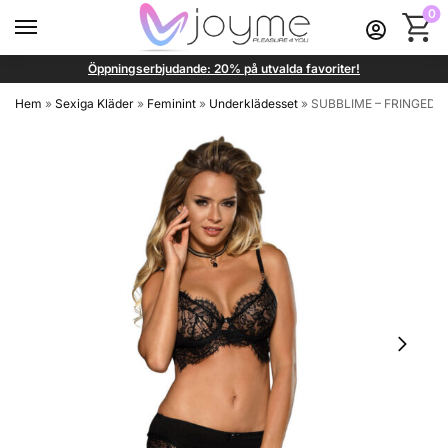
0
Öppningserbjudande: 20% på utvalda favoriter!
Hem
»
Sexiga Kläder
»
Feminint
»
Underklädesset
»
SUBBLIME – FRINGED 2