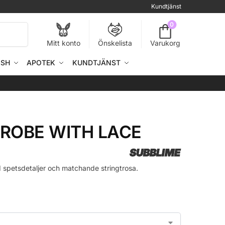
Kundtjänst
0
Sök
Mitt konto
Önskelista
Varukorg
ISH
APOTEK
KUNDTJÄNST
 ROBE WITH LACE
SUBBLIME
d spetsdetaljer och matchande stringtrosa.