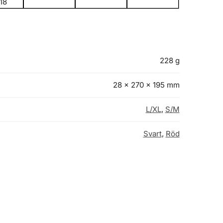
18
228 g
28 × 270 × 195 mm
L/XL
,
S/M
Svart
,
Röd