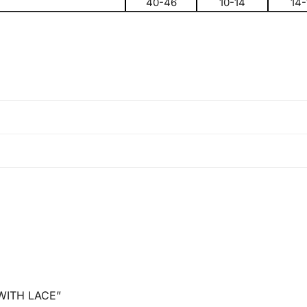
40-46
10-14
14-
 WITH LACE”