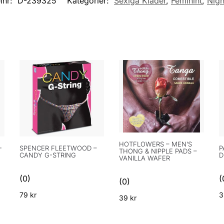
elnr:
D-239325
Kategorier:
Sexiga Kläder
,
Feminint
,
Nig
HOTFLOWERS – MEN’S
-
SPENCER FLEETWOOD –
P
THONG & NIPPLE PADS –
CANDY G-STRING
D
VANILLA WAFER
(0)
(
(0)
79
kr
39
kr