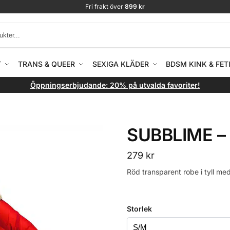
Fri frakt över
899 kr
T
TRANS & QUEER
SEXIGA KLÄDER
BDSM KINK & FET
Öppningserbjudande: 20% på utvalda favoriter!
SUBBLIME –
279
kr
Röd transparent robe i tyll me
Storlek