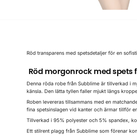
Röd transparens med spetsdetaljer för en sofist
Röd morgonrock med spets f
Denna röda robe från Subblime är tillverkad i m
känsla. Den lätta tyllen faller mjukt längs kropp
Roben levereras tillsammans med en matchande s
fina spetsinslagen vid kanter och ärmar tillför e
Tillverkad i 95% polyester och 5% spandex, ko
Ett stilrent plagg från Subblime som förenar kom