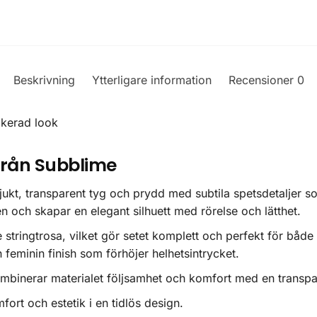
Beskrivning
Ytterligare information
Recensioner
0
ikerad look
rån Subblime
jukt, transparent tyg och prydd med subtila spetsdetaljer s
en och skapar en elegant silhuett med rörelse och lätthet.
tringtrosa, vilket gör setet komplett och perfekt för både 
n feminin finish som förhöjer helhetsintrycket.
mbinerar materialet följsamhet och komfort med en transpa
fort och estetik i en tidlös design.