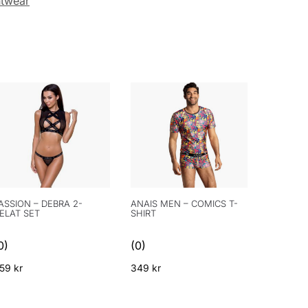
htwear
ASSION – DEBRA 2-
ANAIS MEN – COMICS T-
ELAT SET
SHIRT
0)
(0)
359
kr
349
kr