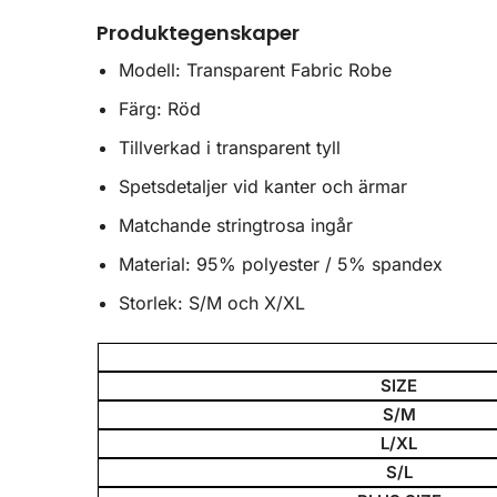
Produktegenskaper
Modell: Transparent Fabric Robe
Färg: Röd
Tillverkad i transparent tyll
Spetsdetaljer vid kanter och ärmar
Matchande stringtrosa ingår
Material: 95% polyester / 5% spandex
Storlek: S/M och X/XL
SIZE
S/M
L/XL
S/L