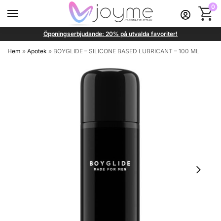
0
Öppningserbjudande: 20% på utvalda favoriter!
Hem
»
Apotek
»
BOYGLIDE – SILICONE BASED LUBRICANT – 100 ML