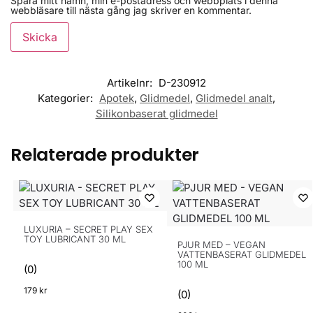
Spara mitt namn, min e-postadress och webbplats i denna
webbläsare till nästa gång jag skriver en kommentar.
Artikelnr:
D-230912
Kategorier:
Apotek
,
Glidmedel
,
Glidmedel analt
,
Silikonbaserat glidmedel
Relaterade produkter
LUXURIA – SECRET PLAY SEX
TOY LUBRICANT 30 ML
PJUR MED – VEGAN
VATTENBASERAT GLIDMEDEL
100 ML
(0)
179
kr
(0)