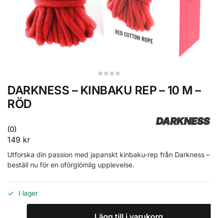
DARKNESS – KINBAKU REP – 10 M –
RÖD
DARKNESS
(0)
149
kr
Utforska din passion med japanskt kinbaku-rep från Darkness –
beställ nu för en oförglömlig upplevelse.
I lager
Lägg till i varukorg