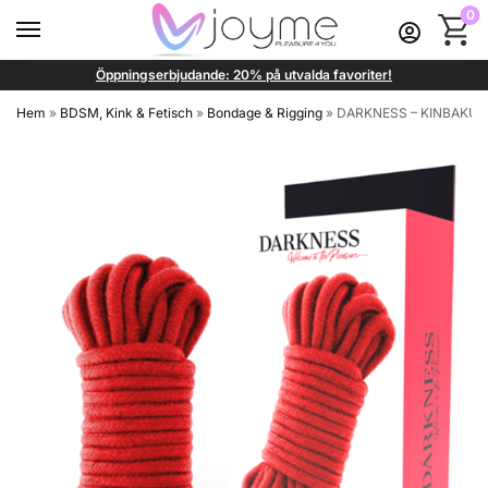
0
Öppningserbjudande: 20% på utvalda favoriter!
Hem
»
BDSM, Kink & Fetisch
»
Bondage & Rigging
»
DARKNESS – KINBAKU R