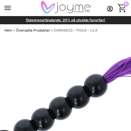
0
Öppningserbjudande: 20% på utvalda favoriter!
Hem
»
Översatta Produkter
»
DARKNESS – PISKA – LILA