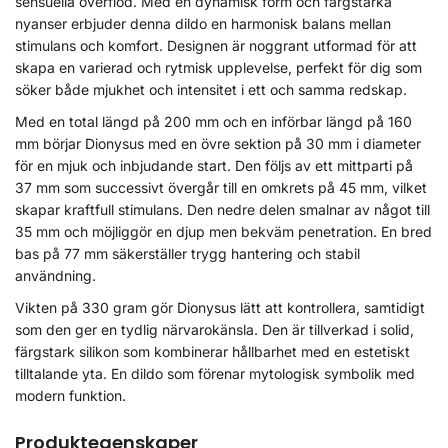
sensuella överflöd. Med en dynamisk form och färgstarka
nyanser erbjuder denna dildo en harmonisk balans mellan
stimulans och komfort. Designen är noggrant utformad för att
skapa en varierad och rytmisk upplevelse, perfekt för dig som
söker både mjukhet och intensitet i ett och samma redskap.
Med en total längd på 200 mm och en införbar längd på 160
mm börjar Dionysus med en övre sektion på 30 mm i diameter
för en mjuk och inbjudande start. Den följs av ett mittparti på
37 mm som successivt övergår till en omkrets på 45 mm, vilket
skapar kraftfull stimulans. Den nedre delen smalnar av något till
35 mm och möjliggör en djup men bekväm penetration. En bred
bas på 77 mm säkerställer trygg hantering och stabil
användning.
Vikten på 330 gram gör Dionysus lätt att kontrollera, samtidigt
som den ger en tydlig närvarokänsla. Den är tillverkad i solid,
färgstark silikon som kombinerar hållbarhet med en estetiskt
tilltalande yta. En dildo som förenar mytologisk symbolik med
modern funktion.
Produktegenskaper