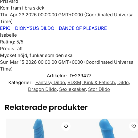
Prisvärd
Kom fram i bra skick
Thu Apr 23 2026 00:00:00 GMT+0000 (Coordinated Universal
Time)
EPIC - DIONYSUS DILDO - DANCE OF PLEASURE
Isabelle
Rating: 5/5
Precis rätt
Mycket nöjd, funkar som den ska
Sun Mar 15 2026 00:00:00 GMT+0000 (Coordinated Universal
Time)
Artikelnr:
D-239477
Kategorier:
Fantasy Dildo
,
BDSM, Kink & Fetisch
,
Dildo
,
Dragon Dildo
,
Sexleksaker
,
Stor Dildo
Relaterade produkter