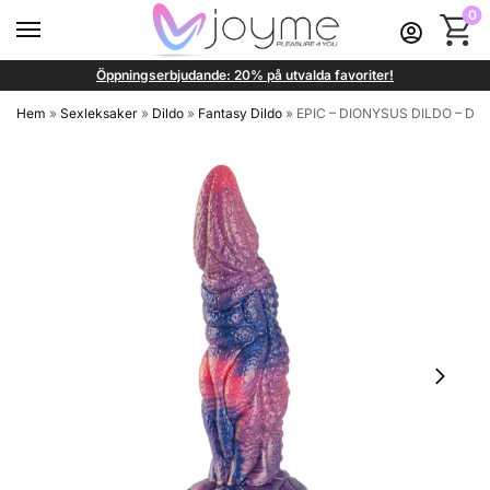
0
Öppningserbjudande: 20% på utvalda favoriter!
Hem
»
Sexleksaker
»
Dildo
»
Fantasy Dildo
»
EPIC – DIONYSUS DILDO – D