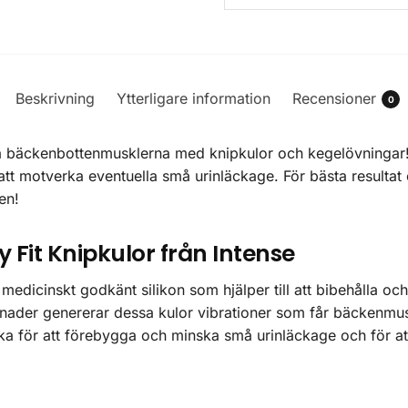
Beskrivning
Ytterligare information
Recensioner
0
a bäckenbottenmusklerna med knipkulor och kegelövningar! 
r att motverka eventuella små urinläckage. För bästa result
en!
Fit Knipkulor från Intense
 medicinskt godkänt silikon som hjälper till att bibehålla o
nader genererar dessa kulor vibrationer som får bäckenmu
a för att förebygga och minska små urinläckage och för at