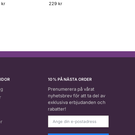
9
kr
229
kr
IDOR
10% PÅ NÄSTA ORDER
gg
Prenumerera på vårat
nyhetsbrev för att ta del av
r
exklusiva erbjudanden och
rabatter!
er