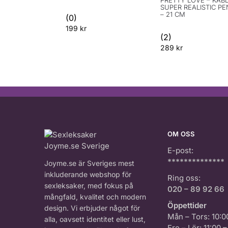
SUPER REALISTIC PE
– 21 CM
(0)
199
kr
(2)
289
kr
OM OSS
E-post:
**************
Joyme.se är Sveriges mest
inkluderande webshop för
Ring oss:
sexleksaker, med fokus på
020 – 89 92 66
mångfald, kvalitet och modern
Öppettider
design. Vi erbjuder något för
Mån – Tors: 10:0
alla, oavsett identitet eller lust,
Fre – Lör: 11:00 –