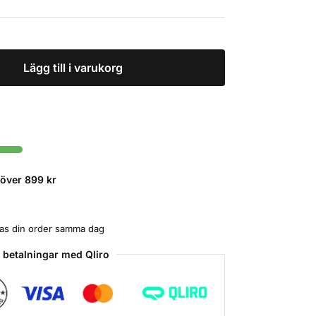
Lägg till i varukorg
r över 899 kr
ckas din order samma dag
 betalningar med Qliro