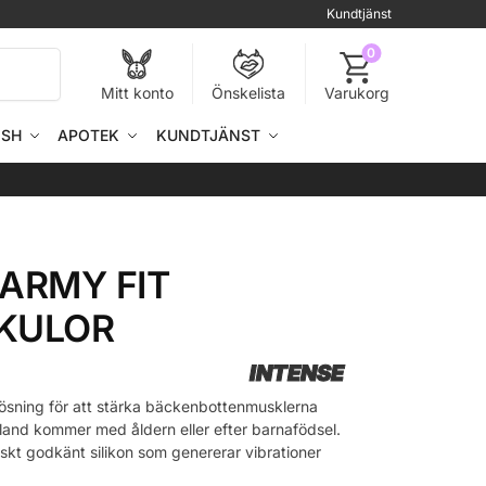
Kundtjänst
0
Sök
Mitt konto
Önskelista
Varukorg
ISH
APOTEK
KUNDTJÄNST
KARMY FIT
PKULOR
INTENSE
 lösning för att stärka bäckenbottenmusklerna
land kommer med åldern eller efter barnafödsel.
nskt godkänt silikon som genererar vibrationer