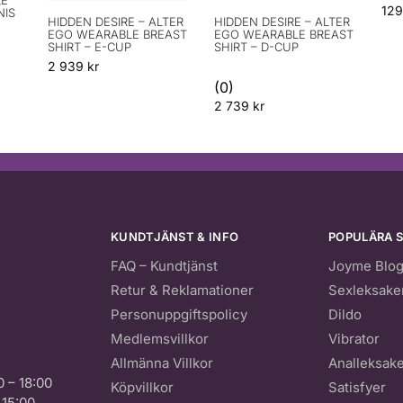
12
NIS
HIDDEN DESIRE – ALTER
HIDDEN DESIRE – ALTER
EGO WEARABLE BREAST
EGO WEARABLE BREAST
SHIRT – E-CUP
SHIRT – D-CUP
2 939
kr
(0)
2 739
kr
KUNDTJÄNST & INFO
POPULÄRA S
FAQ – Kundtjänst
Joyme Blo
Retur & Reklamationer
Sexleksake
Personuppgiftspolicy
Dildo
Medlemsvillkor
Vibrator
Allmänna Villkor
Analleksak
0 – 18:00
Köpvillkor
Satisfyer
 15:00