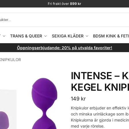
Fri frakt över
899 kr
T
TRANS & QUEER
SEXIGA KLÄDER
BDSM KINK & FET
Öppningserbjudande: 20% på utvalda favoriter!
 KNIPKULOR
INTENSE – 
KEGEL KNI
149
kr
Knipkulor erbjuder en effektiv
och minska urinläckage som ib
Knipkulorna är gjorda i medici
med varje rörelse.