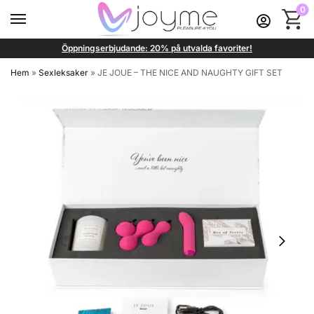
0
Öppningserbjudande: 20% på utvalda favoriter!
Hem
»
Sexleksaker
»
JE JOUE – THE NICE AND NAUGHTY GIFT SET