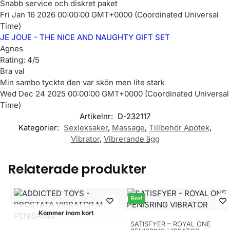
Snabb service och diskret paket
Fri Jan 16 2026 00:00:00 GMT+0000 (Coordinated Universal
Time)
JE JOUE - THE NICE AND NAUGHTY GIFT SET
Agnes
Rating: 4/5
Bra val
Min sambo tyckte den var skön men lite stark
Wed Dec 24 2025 00:00:00 GMT+0000 (Coordinated Universal
Time)
Artikelnr:
D-232117
Kategorier:
Sexleksaker
,
Massage
,
Tillbehör Apotek
,
Vibrator
,
Vibrerande ägg
Relaterade produkter
Rea!
Kommer inom kort
SATISFYER – ROYAL ONE