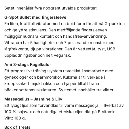
Setet innehåller fyra noggrant utvalda produkter:
G-Spot Bullet med fingersleeve
En liten, kraftfull vibrator med en böjd form för att nå G-punkten
och ge yttre stimulans. Den medföljande fingersleeven
möjliggör hudnära kontakt och handsfree-användning.
Vibratorn har 5 hastigheter och 7 pulserande mönster med
lågfrekventa, djupa vibrationer. Den är vattentät, tyst, USB-
uppladdningsbar och helt vegansk.
Ami 3-stegs Kegelkulor
Ett progressivt träningssystem utvecklat i samarbete med
gynekologer och barnmorskor. Kulorna är tillverkade i
kroppssäkert, mjukt silikon och hjälper till att träna
bäckenbottenmuskulaturen. Systemet innehåller tre vikter.
Massageljus – Jasmine & Lily
Ett lyxigt ljus som förvandlas till varm massageolja. Tillverkat av
100 % sojavax och naturliga eteriska oljor, rikt på E-vitamin.
Vikt: 160 g.
Box of Treats