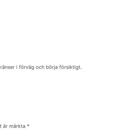
änser i förväg och börja försiktigt.
lt är märkta
*