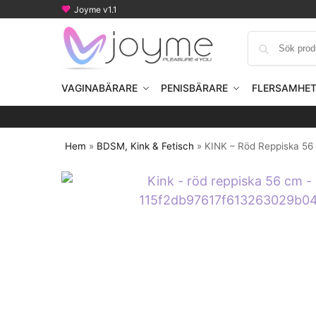
Joyme v1.1
VAGINABÄRARE
PENISBÄRARE
FLERSAMHE
Hem
»
BDSM, Kink & Fetisch
»
KINK – Röd Reppiska 5