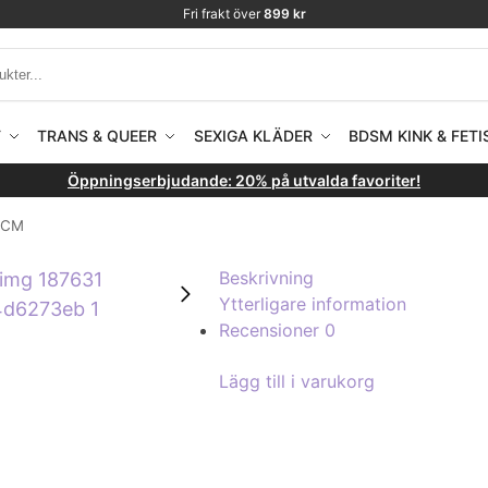
Fri frakt över
899 kr
T
TRANS & QUEER
SEXIGA KLÄDER
BDSM KINK & FETI
Öppningserbjudande: 20% på utvalda favoriter!
6 CM
Beskrivning
Ytterligare information
Recensioner
0
Lägg till i varukorg