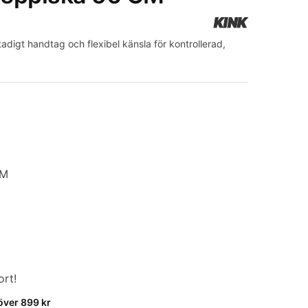
KINK
digt handtag och flexibel känsla för kontrollerad,
CM
ort!
 över 899 kr