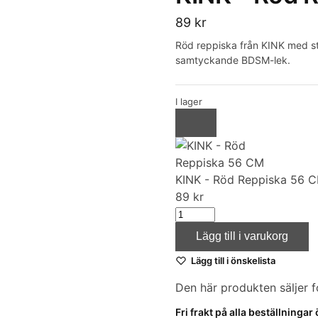
89
kr
Röd reppiska från KINK med sta
samtyckande BDSM-lek.
I lager
KINK - Röd Reppiska 56 
89
kr
Lägg till i varukorg
Lägg till i önskelista
Den här produkten säljer f
Fri frakt på alla beställningar