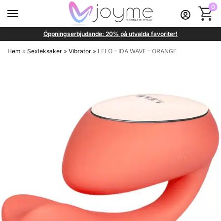
0
Öppningserbjudande: 20% på utvalda favoriter!
Hem
»
Sexleksaker
»
Vibrator
»
LELO – IDA WAVE – ORANGE