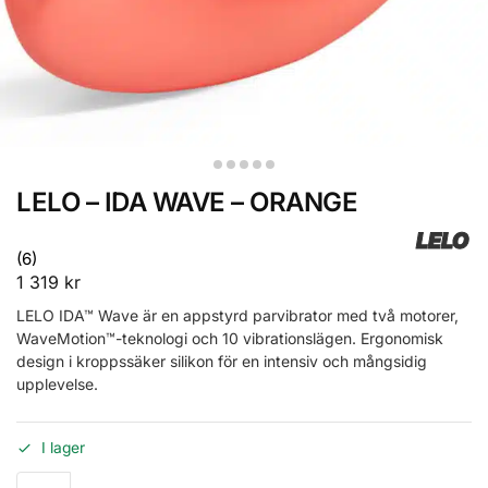
LELO – IDA WAVE – ORANGE
LELO
(6)
1 319
kr
LELO IDA™ Wave är en appstyrd parvibrator med två motorer,
WaveMotion™-teknologi och 10 vibrationslägen. Ergonomisk
design i kroppssäker silikon för en intensiv och mångsidig
upplevelse.
I lager