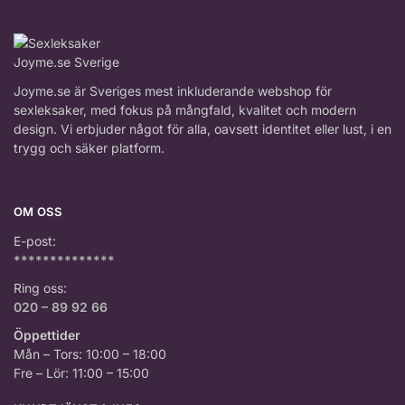
LELO - IDA WAVE - ORANGE
Ebba
Rating: 4/5
Funkar fint men laddningen tar tid
Funkar fint men laddningen tar tid
Joyme.se är Sveriges mest inkluderande webshop för
Wed Feb 18 2026 00:00:00 GMT+0000 (Coordinated Universal 
sexleksaker, med fokus på mångfald, kvalitet och modern
LELO - IDA WAVE - ORANGE
design. Vi erbjuder något för alla, oavsett identitet eller lust, i en
Sanna
trygg och säker platform.
Rating: 4/5
Lätt att hitta och beställa
Lätt att hitta och beställa
OM OSS
Sat Jan 24 2026 00:00:00 GMT+0000 (Coordinated Universal T
E-post:
**************
Ring oss:
020 – 89 92 66
Öppettider
Mån – Tors: 10:00 – 18:00
Fre – Lör: 11:00 – 15:00