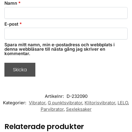
Namn
*
E-post
*
Spara mitt namn, min e-postadress och webbplats i
denna webbläsare till nästa gång jag skriver en
kommentar.
Recensioner
Artikelnr:
D-232090
Kategorier:
Vibrator
,
G punktsvibrator
,
Klitorisvibrator
,
LELO
,
Parvibrator
,
Sexleksaker
LELO - IDA WAVE - ORANGE
Hanna
Rating: 4/5
Relaterade produkter
Positiv