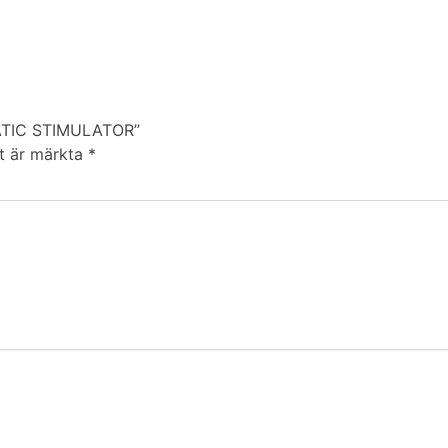
TATIC STIMULATOR”
lt är märkta
*