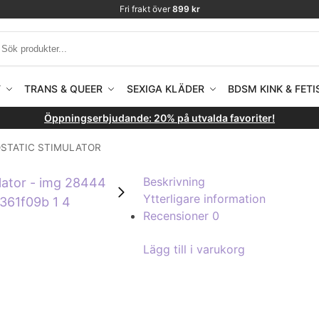
Fri frakt över
899 kr
T
TRANS & QUEER
SEXIGA KLÄDER
BDSM KINK & FETI
Öppningserbjudande: 20% på utvalda favoriter!
OSTATIC STIMULATOR
Beskrivning
Ytterligare information
Recensioner
0
Lägg till i varukorg