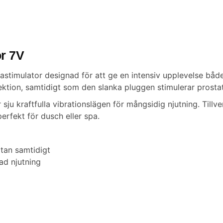
or 7V
tastimulator designad för att ge en intensiv upplevelse båd
erektion, samtidigt som den slanka pluggen stimulerar prosta
 kraftfulla vibrationslägen för mångsidig njutning. Tillver
erfekt för dusch eller spa.
atan samtidigt
rad njutning