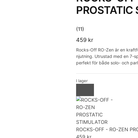
PROSTATIC
(11)
459
kr
Rocks-Off RO-Zen är en kraftfu
njutning. Utrustad med en 7-spe
perfekt för både solo- och par
I lager
ROCKS-OFF - RO-ZEN PR
459
kr