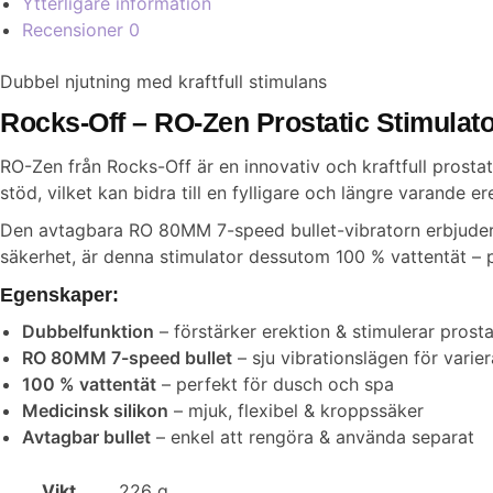
Ytterligare information
Recensioner
0
Dubbel njutning med kraftfull stimulans
Rocks-Off – RO-Zen Prostatic Stimulat
RO-Zen från Rocks-Off är en innovativ och kraftfull prosta
stöd, vilket kan bidra till en fylligare och längre varande 
Den avtagbara RO 80MM 7-speed bullet-vibratorn erbjuder sju
säkerhet, är denna stimulator dessutom 100 % vattentät – p
Egenskaper:
Dubbelfunktion
– förstärker erektion & stimulerar prost
RO 80MM 7-speed bullet
– sju vibrationslägen för varie
100 % vattentät
– perfekt för dusch och spa
Medicinsk silikon
– mjuk, flexibel & kroppssäker
Avtagbar bullet
– enkel att rengöra & använda separat
Vikt
226 g