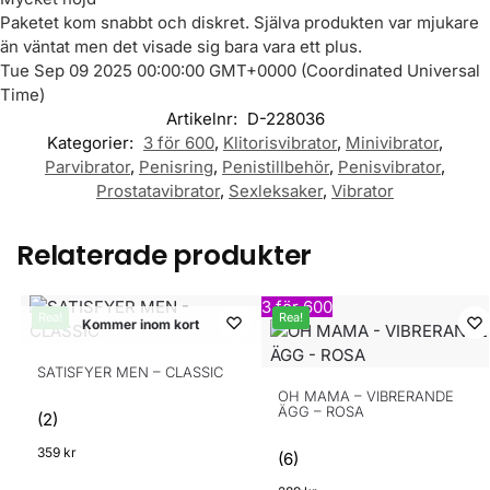
Paketet kom snabbt och diskret. Själva produkten var mjukare
än väntat men det visade sig bara vara ett plus.
Tue Sep 09 2025 00:00:00 GMT+0000 (Coordinated Universal
Time)
Artikelnr:
D-228036
Kategorier:
3 för 600
,
Klitorisvibrator
,
Minivibrator
,
Parvibrator
,
Penisring
,
Penistillbehör
,
Penisvibrator
,
Prostatavibrator
,
Sexleksaker
,
Vibrator
Relaterade produkter
3 för 600
Rea!
Rea!
Kommer inom kort
SATISFYER MEN – CLASSIC
OH MAMA – VIBRERANDE
ÄGG – ROSA
(2)
359
kr
(6)