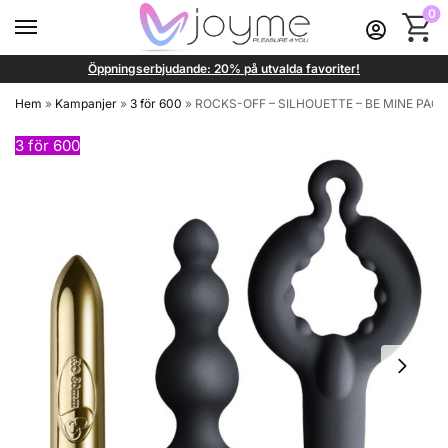
0
Öppningserbjudande: 20% på utvalda favoriter!
Hem
»
Kampanjer
»
3 för 600
»
ROCKS-OFF – SILHOUETTE – BE MINE PACK
3 för 600