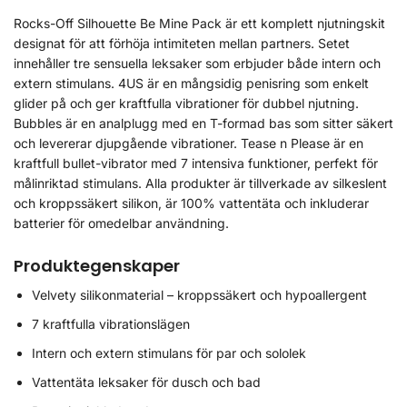
Rocks-Off Silhouette Be Mine Pack är ett komplett njutningskit
designat för att förhöja intimiteten mellan partners. Setet
innehåller tre sensuella leksaker som erbjuder både intern och
extern stimulans. 4US är en mångsidig penisring som enkelt
glider på och ger kraftfulla vibrationer för dubbel njutning.
Bubbles är en analplugg med en T-formad bas som sitter säkert
och levererar djupgående vibrationer. Tease n Please är en
kraftfull bullet-vibrator med 7 intensiva funktioner, perfekt för
målinriktad stimulans. Alla produkter är tillverkade av silkeslent
och kroppssäkert silikon, är 100% vattentäta och inkluderar
batterier för omedelbar användning.
Produktegenskaper
Velvety silikonmaterial – kroppssäkert och hypoallergent
7 kraftfulla vibrationslägen
Intern och extern stimulans för par och sololek
Vattentäta leksaker för dusch och bad