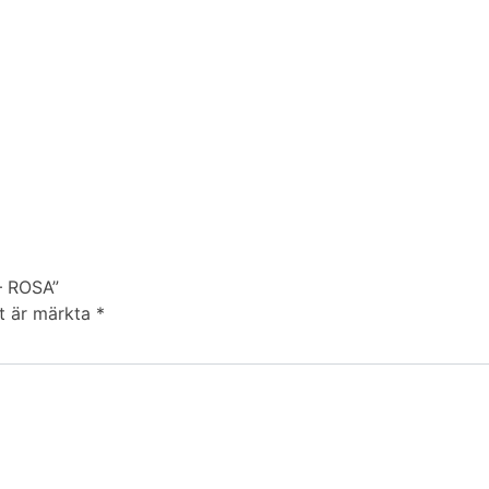
– ROSA”
lt är märkta
*