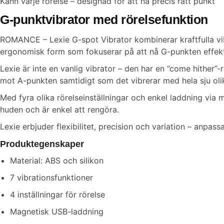
Känn varje rörelse – designad för att nå precis rätt punkt
G-punktvibrator med rörelsefunktion
ROMANCE – Lexie G-spot Vibrator kombinerar kraftfulla vib
ergonomisk form som fokuserar på att nå G-punkten effekt
Lexie är inte en vanlig vibrator – den har en ”come hither”
mot A-punkten samtidigt som det vibrerar med hela sju olika
Med fyra olika rörelseinställningar och enkel laddning via
huden och är enkel att rengöra.
Lexie erbjuder flexibilitet, precision och variation – anpa
Produktegenskaper
Material: ABS och silikon
7 vibrationsfunktioner
4 inställningar för rörelse
Magnetisk USB-laddning