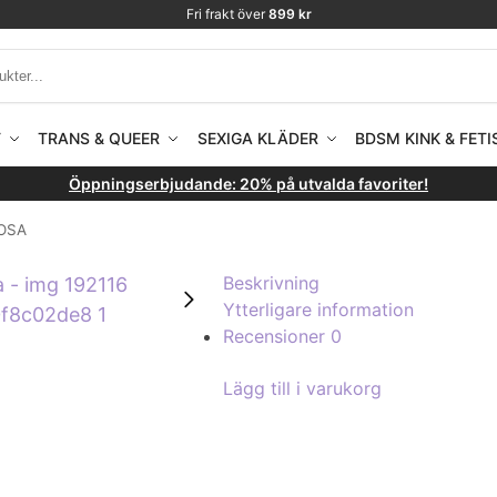
Fri frakt över
899 kr
T
TRANS & QUEER
SEXIGA KLÄDER
BDSM KINK & FETI
Öppningserbjudande: 20% på utvalda favoriter!
ROSA
Beskrivning
Ytterligare information
Recensioner
0
Lägg till i varukorg