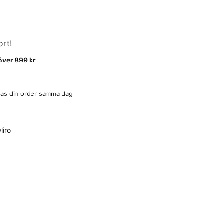
ort!
 över 899 kr
ickas din order samma dag