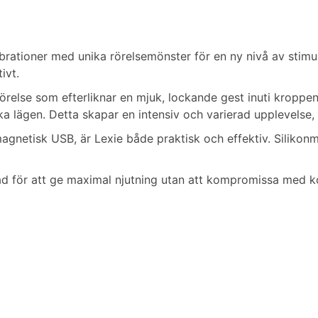
rationer med unika rörelsemönster för en ny nivå av stimul
ivt.
-rörelse som efterliknar en mjuk, lockande gest inuti kroppe
 lägen. Detta skapar en intensiv och varierad upplevelse, o
 magnetisk USB, är Lexie både praktisk och effektiv. Silik
ssad för att ge maximal njutning utan att kompromissa med ko