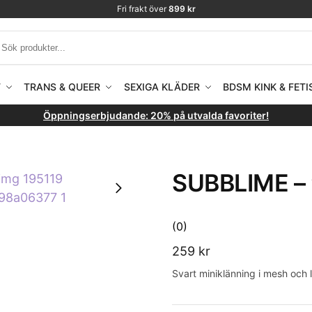
Fri frakt över
899 kr
T
TRANS & QUEER
SEXIGA KLÄDER
BDSM KINK & FETI
Öppningserbjudande: 20% på utvalda favoriter!
SUBBLIME –
(0)
259
kr
Svart miniklänning i mesh och 