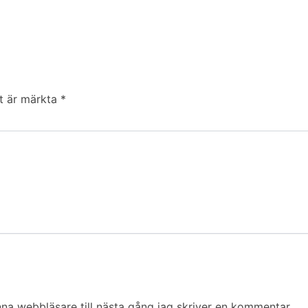
lt är märkta
*
na webbläsare till nästa gång jag skriver en kommentar.