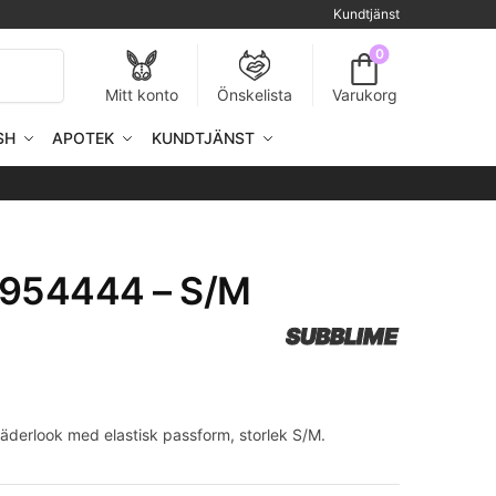
Kundtjänst
0
Sök
Mitt konto
Önskelista
Varukorg
SH
APOTEK
KUNDTJÄNST
 954444 – S/M
SUBBLIME
läderlook med elastisk passform, storlek S/M.