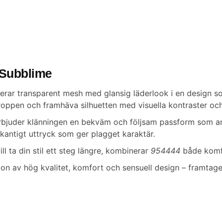
 Subblime
erar transparent mesh med glansig läderlook i en design so
oppen och framhäva silhuetten med visuella kontraster och 
l, erbjuder klänningen en bekväm och följsam passform som 
tt kantigt uttryck som ger plagget karaktär.
vill ta din stil ett steg längre, kombinerar
954444
både komfo
on av hög kvalitet, komfort och sensuell design – framtage