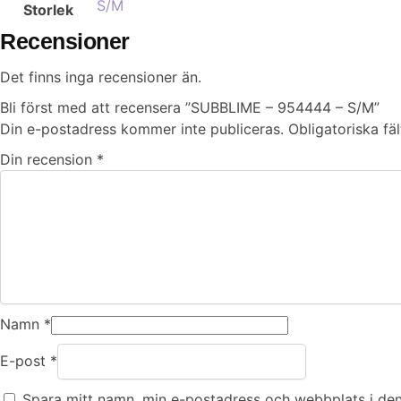
S/M
Storlek
Recensioner
Det finns inga recensioner än.
Bli först med att recensera ”SUBBLIME – 954444 – S/M”
Din e-postadress kommer inte publiceras.
Obligatoriska fä
Din recension
*
Namn
*
E-post
*
Spara mitt namn, min e-postadress och webbplats i den