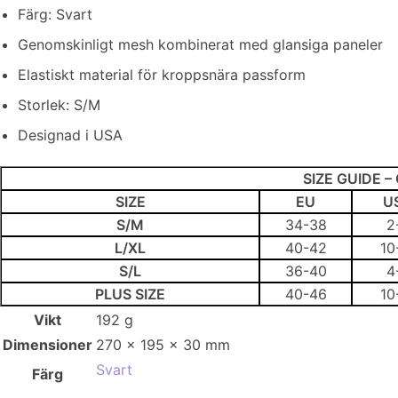
Färg: Svart
Genomskinligt mesh kombinerat med glansiga paneler
Elastiskt material för kroppsnära passform
Storlek: S/M
Designad i USA
SIZE GUIDE –
SIZE
EU
U
S/M
34-38
2
L/XL
40-42
10
S/L
36-40
4
PLUS SIZE
40-46
10
Vikt
192 g
Dimensioner
270 × 195 × 30 mm
Svart
Färg